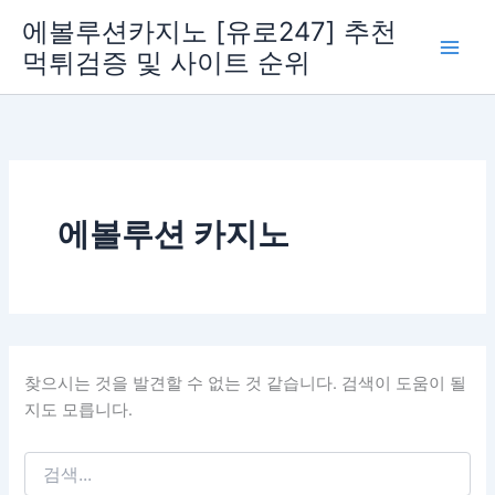
검
콘
에볼루션카지노 [유로247] 추천
색
텐
대
먹튀검증 및 사이트 순위
츠
상
로
건
너
뛰
기
에볼루션 카지노
찾으시는 것을 발견할 수 없는 것 같습니다. 검색이 도움이 될
지도 모릅니다.