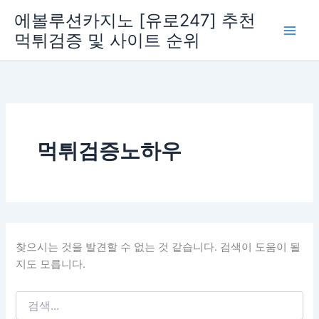
검
콘
에볼루션카지노 [유로247] 추천
색
텐
대
먹튀검증 및 사이트 순위
츠
상
로
건
너
뛰
기
먹튀검증노하우
찾으시는 것을 발견할 수 없는 것 같습니다. 검색이 도움이 될
지도 모릅니다.