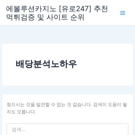
검
콘
에볼루션카지노 [유로247] 추천
색
텐
대
먹튀검증 및 사이트 순위
츠
상
로
건
너
뛰
기
배당분석노하우
찾으시는 것을 발견할 수 없는 것 같습니다. 검색이 도움이 될
지도 모릅니다.