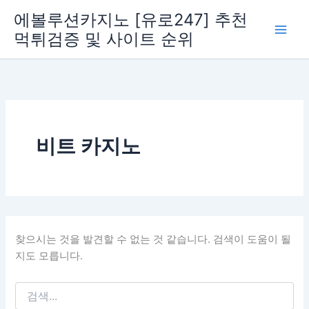
검
콘
에볼루션카지노 [유로247] 추천
색
텐
대
먹튀검증 및 사이트 순위
츠
상
로
건
너
뛰
기
비트 카지노
찾으시는 것을 발견할 수 없는 것 같습니다. 검색이 도움이 될
지도 모릅니다.