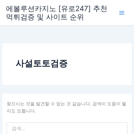
검
콘
에볼루션카지노 [유로247] 추천
색
텐
대
먹튀검증 및 사이트 순위
츠
상
로
건
너
뛰
기
사설토토검증
찾으시는 것을 발견할 수 없는 것 같습니다. 검색이 도움이 될
지도 모릅니다.