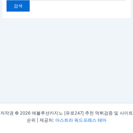
저작권 © 2026 에볼루션카지노 [유로247] 추천 먹튀검증 및 사이트
순위 | 제공처:
아스트라 워드프레스 테마