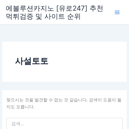
검
콘
에볼루션카지노 [유로247] 추천
색
텐
대
먹튀검증 및 사이트 순위
츠
상
로
건
너
뛰
기
사설토토
찾으시는 것을 발견할 수 없는 것 같습니다. 검색이 도움이 될
지도 모릅니다.