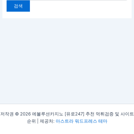
저작권 © 2026 에볼루션카지노 [유로247] 추천 먹튀검증 및 사이트
순위 | 제공처:
아스트라 워드프레스 테마