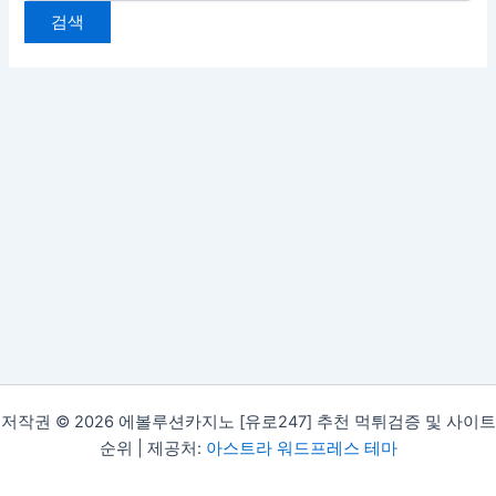
저작권 © 2026 에볼루션카지노 [유로247] 추천 먹튀검증 및 사이트
순위 | 제공처:
아스트라 워드프레스 테마