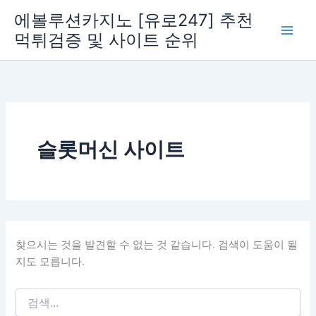
검
콘
에볼루션카지노 [유로247] 추천
색
텐
대
먹튀검증 및 사이트 순위
츠
상
로
건
너
뛰
기
슬롯머신 사이트
찾으시는 것을 발견할 수 없는 것 같습니다. 검색이 도움이 될
지도 모릅니다.