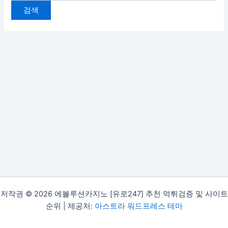
저작권 © 2026 에볼루션카지노 [유로247] 추천 먹튀검증 및 사이트
순위 | 제공처:
아스트라 워드프레스 테마