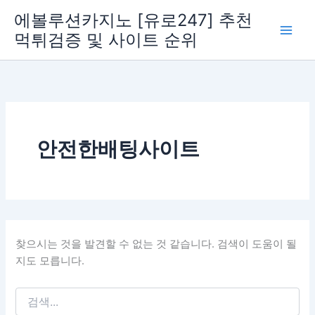
검
콘
에볼루션카지노 [유로247] 추천
색
텐
대
먹튀검증 및 사이트 순위
츠
상
로
건
너
뛰
기
안전한배팅사이트
찾으시는 것을 발견할 수 없는 것 같습니다. 검색이 도움이 될
지도 모릅니다.