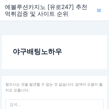
검
콘
에볼루션카지노 [유로247] 추천
색
텐
대
먹튀검증 및 사이트 순위
츠
상
로
건
너
뛰
기
야구배팅노하우
찾으시는 것을 발견할 수 없는 것 같습니다. 검색이 도움이 될
지도 모릅니다.