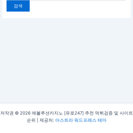
저작권 © 2026 에볼루션카지노 [유로247] 추천 먹튀검증 및 사이트
순위 | 제공처:
아스트라 워드프레스 테마