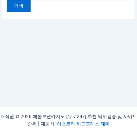
저작권 © 2026 에볼루션카지노 [유로247] 추천 먹튀검증 및 사이트
순위 | 제공처:
아스트라 워드프레스 테마