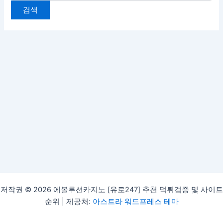
저작권 © 2026 에볼루션카지노 [유로247] 추천 먹튀검증 및 사이트
순위 | 제공처:
아스트라 워드프레스 테마