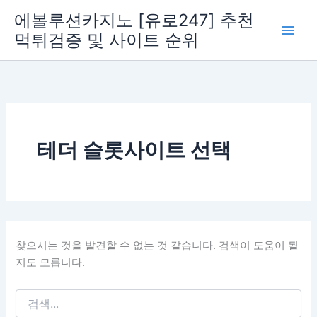
검
콘
에볼루션카지노 [유로247] 추천
색
텐
대
먹튀검증 및 사이트 순위
츠
상
로
건
너
뛰
기
테더 슬롯사이트 선택
찾으시는 것을 발견할 수 없는 것 같습니다. 검색이 도움이 될
지도 모릅니다.