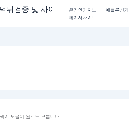
 먹튀검증 및 사이
온라인카지노
에볼루션카
메이저사이트
검색이 도움이 될지도 모릅니다.